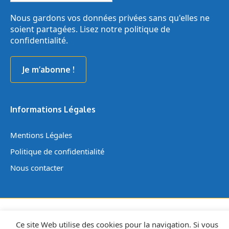
mail
*
Nous gardons vos données privées sans qu'elles ne
soient partagées. Lisez notre
politique de
confidentialité
.
Informations Légales
Mentions Légales
Politique de confidentialité
Nous contacter
© 2026 ATTAPsy - Développé avec passion par
L'Atelier Déclic
Ce site Web utilise des cookies pour la navigation. Si vous