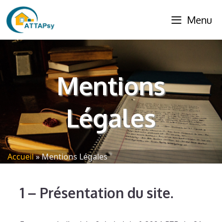
Aller
Menu
au
contenu
Mentions
Légales
Accueil
»
Mentions Légales
1
–
Présentation du site.