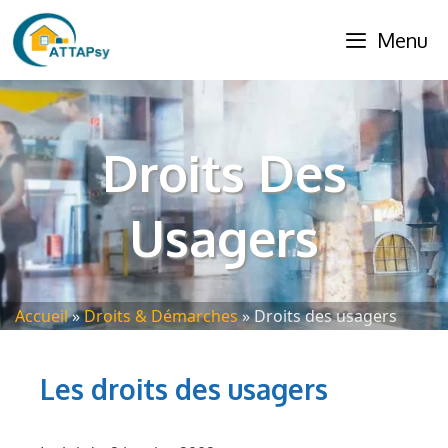
Aller
Menu
au
contenu
Droits Des
Usagers
Accueil
»
Droits & Démarches
»
Droits des usagers
Les droits des usagers